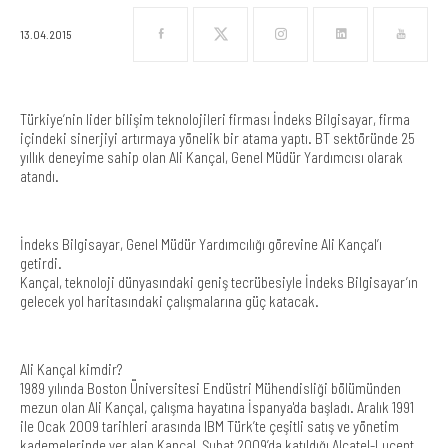
13.04.2015
Türkiye’nin lider bilişim teknolojileri firması İndeks Bilgisayar, firma
içindeki sinerjiyi artırmaya yönelik bir atama yaptı. BT sektöründe 25
yıllık deneyime sahip olan Ali Kançal, Genel Müdür Yardımcısı olarak
atandı.
İndeks Bilgisayar, Genel Müdür Yardımcılığı görevine Ali Kançal’ı
getirdi.
Kançal, teknoloji dünyasındaki geniş tecrübesiyle İndeks Bilgisayar’ın
gelecek yol haritasındaki çalışmalarına güç katacak.
Ali Kançal kimdir?
1989 yılında Boston Üniversitesi Endüstri Mühendisliği bölümünden
mezun olan Ali Kançal, çalışma hayatına İspanya'da başladı. Aralık 1991
ile Ocak 2009 tarihleri arasında IBM Türk’te çeşitli satış ve yönetim
kademelerinde yer alan Kançal, Şubat 2009’da katıldığı Alcatel-Lucent