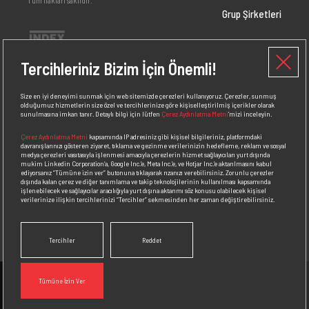
Grup Şirketleri
Yatırımcı İlişkileri
Tercihleriniz Bizim İçin Önemli!
Markalar
Size en iyi deneyimi sunmak için web sitemizde çerezleri kullanıyoruz. Çerezler, sunmuş
olduğumuz hizmetlerin size özel ve tercihlerinize göre kişiselleştirilmiş içerikler olarak
sunulmasına imkan tanır. Detaylı bilgi için lütfen
Çerez Aydınlatma Metni
’mizi inceleyin.
İnsan Kaynakları
Çerez Aydınlatma Metni
kapsamında IP adresiniz gibi kişisel bilgileriniz, platformdaki
davranışlarınızı gösteren ziyaret, tıklama ve gezinme verilerinizin hedefleme, reklam ve sosyal
Medya
medya çerezleri vasıtasıyla işlenmesi amacıyla çerezlerin hizmet sağlayıcıları yurt dışında
mukim Linkedin Corporation’a, Google Inc.’e, Meta Inc.’e, ve Hotjar Inc.’e aktarılmasını kabul
ediyorsanız
“Tümüne izin ver”
butonuna tıklayarak rızanızı verebilirsiniz. Zorunlu çerezler
dışında kalan çerez ve diğer tanımlama ve takip teknolojilerinin kullanılması kapsamında
Bizden Haberler
işlenebilecek ve sağlayıcılar aracılığıyla yurt dışına aktarımı söz konusu olabilecek kişisel
verilerinize ilişkin tercihlerinizi
“Tercihler”
sekmesinden her zaman değiştirebilirsiniz.
İletişim
Tercihler
Reddet
Tümüne İzin Ver
İletişim
Bizden
Bizi
ENGLISH