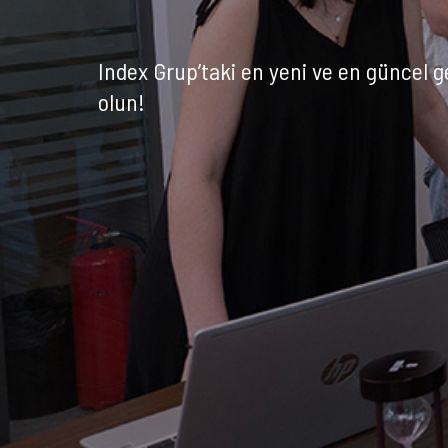
Index Grup’taki en yeni ve en güncel 
olun!