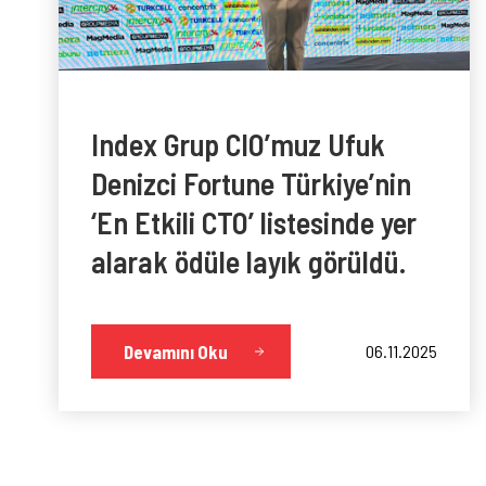
Index Grup CIO’muz Ufuk
Denizci Fortune Türkiye’nin
‘En Etkili CTO’ listesinde yer
alarak ödüle layık görüldü.
Devamını Oku
06.11.2025