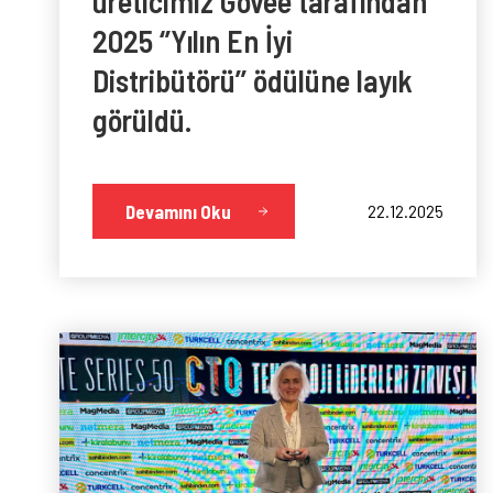
üreticimiz Govee tarafından
2025 ‘’Yılın En İyi
Distribütörü’’ ödülüne layık
görüldü.
Devamını Oku
22.12.2025