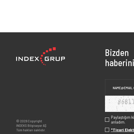
Bizden
haberini
Paylaştığım k
© 2026 Copyright
anladım.
INDEKS Bilgisayar AŞ
"Ticari Elekt
Tüm hakları saklıdır.