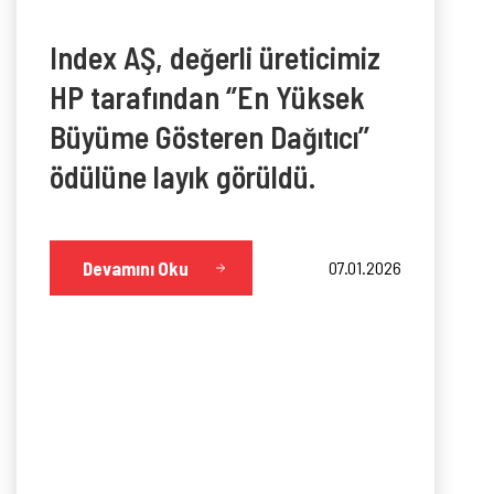
Index AŞ, değerli üreticimiz
HP tarafından ‘’En Yüksek
Büyüme Gösteren Dağıtıcı’’
ödülüne layık görüldü.
Devamını Oku
07.01.2026