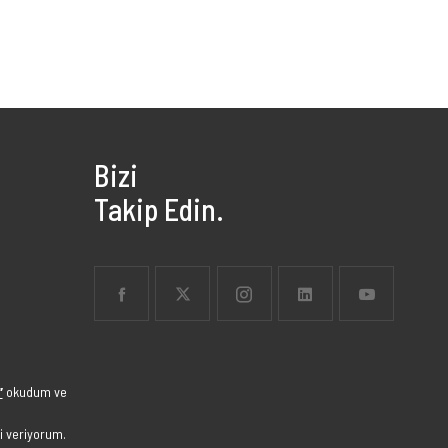
Bizi
Takip Edin.
”
okudum ve
i veriyorum.