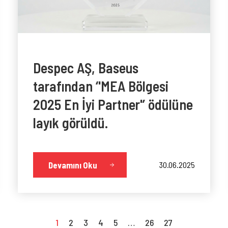
Despec AŞ, Baseus
tarafından ‘'MEA Bölgesi
2025 En İyi Partner'’ ödülüne
layık görüldü.
Devamını Oku
30.06.2025
1
2
3
4
5
…
26
27