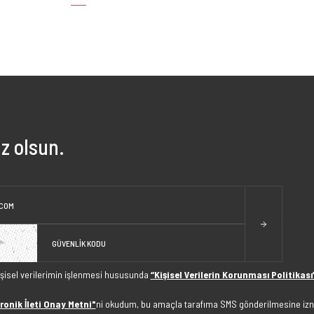
z olsun.
işisel verilerimin işlenmesi hususunda
“Kişisel Verilerin Korunması Politikası
ronik İleti Onay Metni"
ni okudum, bu amaçla tarafıma SMS gönderilmesine izn