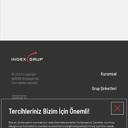
Kurumsal
© 2026 Copyright
INDEKS Bilgisayar AŞ
Tüm hakları saklıdır.
Grup Şirketleri
Yatırımcı İlişkileri
Tercihleriniz Bizim İçin Önemli!
Markalar
Size en iyi deneyimi sunmak için web sitemizde çerezleri kullanıyoruz. Çerezler, sunmuş
olduğumuz hizmetlerin size özel ve tercihlerinize göre kişiselleştirilmiş içerikler olarak