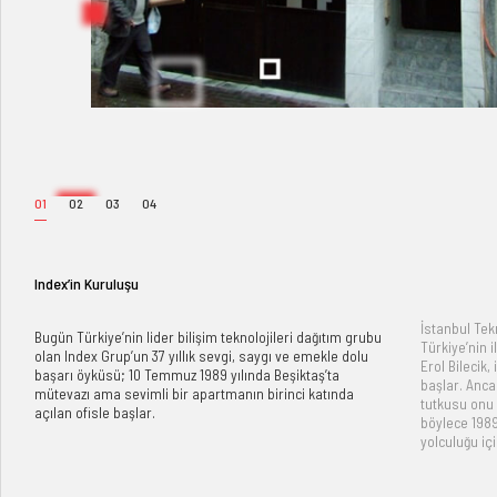
01
02
03
04
Index’in Kuruluşu
İstanbul Tek
Bugün Türkiye’nin lider bilişim teknolojileri dağıtım grubu
Türkiye’nin 
olan Index Grup’un 37 yıllık sevgi, saygı ve emekle dolu
Erol Bilecik
başarı öyküsü; 10 Temmuz 1989 yılında Beşiktaş’ta
başlar. Ancak
mütevazı ama sevimli bir apartmanın birinci katında
tutkusu onu 
açılan ofisle başlar.
böylece 1989
yolculuğu için