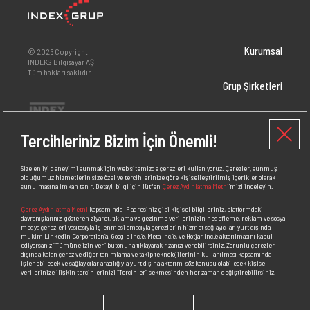
Kurumsal
© 2026 Copyright
INDEKS Bilgisayar AŞ
Tüm hakları saklıdır.
Grup Şirketleri
Yatırımcı İlişkileri
Tercihleriniz Bizim İçin Önemli!
Markalar
Size en iyi deneyimi sunmak için web sitemizde çerezleri kullanıyoruz. Çerezler, sunmuş
olduğumuz hizmetlerin size özel ve tercihlerinize göre kişiselleştirilmiş içerikler olarak
sunulmasına imkan tanır. Detaylı bilgi için lütfen
Çerez Aydınlatma Metni
’mizi inceleyin.
İnsan Kaynakları
Çerez Aydınlatma Metni
kapsamında IP adresiniz gibi kişisel bilgileriniz, platformdaki
davranışlarınızı gösteren ziyaret, tıklama ve gezinme verilerinizin hedefleme, reklam ve sosyal
Medya
medya çerezleri vasıtasıyla işlenmesi amacıyla çerezlerin hizmet sağlayıcıları yurt dışında
mukim Linkedin Corporation’a, Google Inc.’e, Meta Inc.’e, ve Hotjar Inc.’e aktarılmasını kabul
ediyorsanız
“Tümüne izin ver”
butonuna tıklayarak rızanızı verebilirsiniz. Zorunlu çerezler
dışında kalan çerez ve diğer tanımlama ve takip teknolojilerinin kullanılması kapsamında
Bizden Haberler
işlenebilecek ve sağlayıcılar aracılığıyla yurt dışına aktarımı söz konusu olabilecek kişisel
verilerinize ilişkin tercihlerinizi
“Tercihler”
sekmesinden her zaman değiştirebilirsiniz.
İletişim