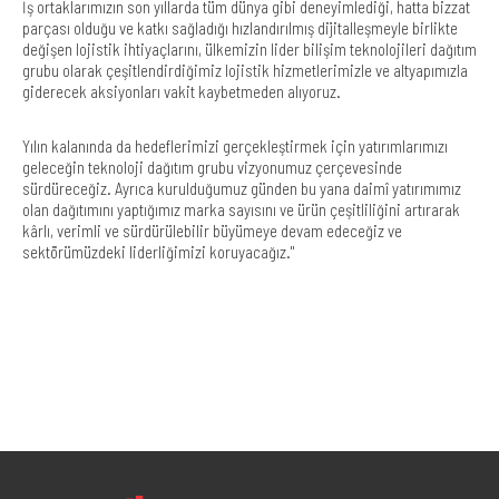
İş ortaklarımızın son yıllarda tüm dünya gibi deneyimlediği, hatta bizzat
parçası olduğu ve katkı sağladığı hızlandırılmış dijitalleşmeyle birlikte
değişen lojistik ihtiyaçlarını, ülkemizin lider bilişim teknolojileri dağıtım
grubu olarak çeşitlendirdiğimiz lojistik hizmetlerimizle ve altyapımızla
giderecek aksiyonları vakit kaybetmeden alıyoruz.
Yılın kalanında da hedeflerimizi gerçekleştirmek için yatırımlarımızı
geleceğin teknoloji dağıtım grubu vizyonumuz çerçevesinde
sürdüreceğiz. Ayrıca kurulduğumuz günden bu yana daimî yatırımımız
olan dağıtımını yaptığımız marka sayısını ve ürün çeşitliliğini artırarak
kârlı, verimli ve sürdürülebilir büyümeye devam edeceğiz ve
sektörümüzdeki liderliğimizi koruyacağız."