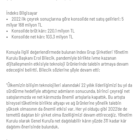
İndeks Bilgisayar
• 2022 ilk çeyrek sonuçlarına göre konsolide net satış gelirleri: 5
milyar 168 milyon TL
• Konsolide brüt kârı: 220,1 milyon TL
• Konsolide net kârı: 103,3 milyon TL
Konuyla ilgili değerlendirmede bulunan Index Grup Şirketleri Yönetim
Kurulu Başkanı Erol Bilecik, pandemiyle birlikte ivme kazanan
dijitalleşmenin etkisiyle teknoloji ürünlerinde talebin artmaya devam
edeceğini belirtti. Bilecik sözlerine şöyle devam etti:
“Ülkemizin bilişim teknolojileri alanındaki 22 yıllık liderliğimizi bu yıl da
sürdürme hedefiyle attığımız adımların sonucunda, birinci çeyreği net
satışlarımızda ve net kârımızda önemli artışlarla kapattık. Bu artışta
bireysel tüketimle birlikte altyapı ve ağ ürünlerine yönelik talebin
yüksek olmasının da önemli etkisi var. Her yıl olduğu gibi 2022’de de
temettü dağıtan bir şirket olma özelliğimizi devam ettireceğiz. Yönetim
Kurulu olarak Genel Kurul'a net dağıtılabilir kârın yüzde 31'i kadar kâr
dağıtımı önerisinde bulunduk.