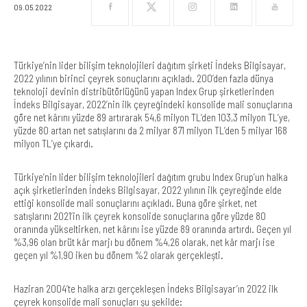
09.05.2022
Türkiye’nin lider bilişim teknolojileri dağıtım şirketi İndeks Bilgisayar,
2022 yılının birinci çeyrek sonuçlarını açıkladı. 200’den fazla dünya
teknoloji devinin distribütörlüğünü yapan Index Grup şirketlerinden
İndeks Bilgisayar, 2022’nin ilk çeyreğindeki konsolide mali sonuçlarına
göre net kârını yüzde 89 artırarak 54,6 milyon TL’den 103,3 milyon TL’ye,
yüzde 80 artan net satışlarını da 2 milyar 871 milyon TL’den 5 milyar 168
milyon TL’ye çıkardı.
Türkiye’nin lider bilişim teknolojileri dağıtım grubu Index Grup’un halka
açık şirketlerinden İndeks Bilgisayar, 2022 yılının ilk çeyreğinde elde
ettiği konsolide mali sonuçlarını açıkladı. Buna göre şirket, net
satışlarını 2021’in ilk çeyrek konsolide sonuçlarına göre yüzde 80
oranında yükseltirken, net kârını ise yüzde 89 oranında artırdı. Geçen yıl
%3,96 olan brüt kâr marjı bu dönem %4,26 olarak, net kâr marjı ise
geçen yıl %1,90 iken bu dönem %2 olarak gerçekleşti.
Haziran 2004’te halka arzı gerçekleşen İndeks Bilgisayar’ın 2022 ilk
çeyrek konsolide mali sonuçları şu şekilde: