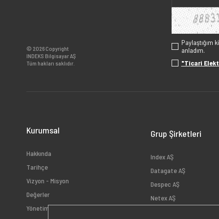
Paylaştığım k
© 2026 Copyright
anladım.
INDEKS Bilgisayar AŞ
"Ticari Elekt
Tüm hakları saklıdır.
Kurumsal
Grup Şirketleri
Hakkında
Index AŞ
Tarihçe
Datagate AŞ
Vizyon - Misyon
Despec AŞ
Değerler
Netex AŞ
Yönetim
HB Bilişim AŞ