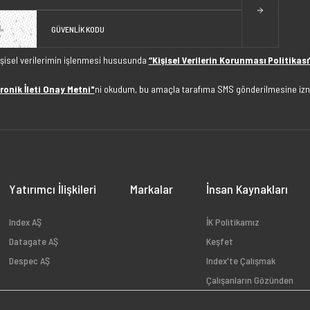
işisel verilerimin işlenmesi hususunda
“Kişisel Verilerin Korunması Politikası
ronik İleti Onay Metni"
ni okudum, bu amaçla tarafıma SMS gönderilmesine izn
Yatırımcı İlişkileri
Markalar
İnsan Kaynakları
Index AŞ
İK Politikamız
Datagate AŞ
Keşfet
Despec AŞ
Index'te Çalışmak
Çalışanların Gözünden
Açık Pozisyonlar