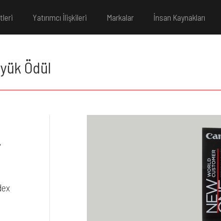
tleri
Yatırımcı İlişkileri
Markalar
İnsan Kaynakları
üyük Ödül
”
dex