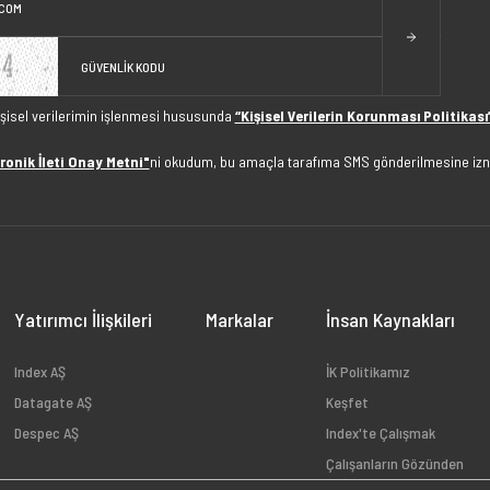
işisel verilerimin işlenmesi hususunda
“Kişisel Verilerin Korunması Politikası
ronik İleti Onay Metni"
ni okudum, bu amaçla tarafıma SMS gönderilmesine izn
Yatırımcı İlişkileri
Markalar
İnsan Kaynakları
Index AŞ
İK Politikamız
Datagate AŞ
Keşfet
Despec AŞ
Index'te Çalışmak
Çalışanların Gözünden