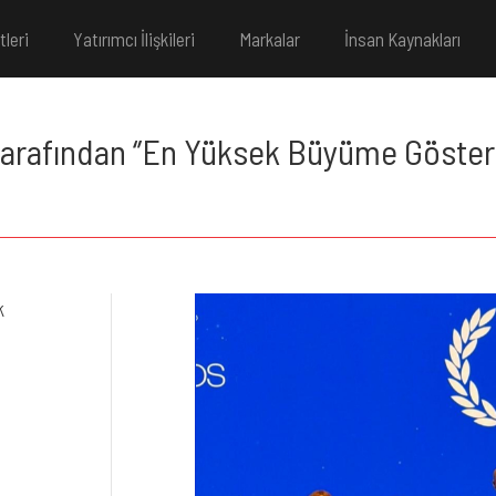
tleri
Yatırımcı İlişkileri
Markalar
İnsan Kaynakları
tarafından ‘’En Yüksek Büyüme Gösteren
k