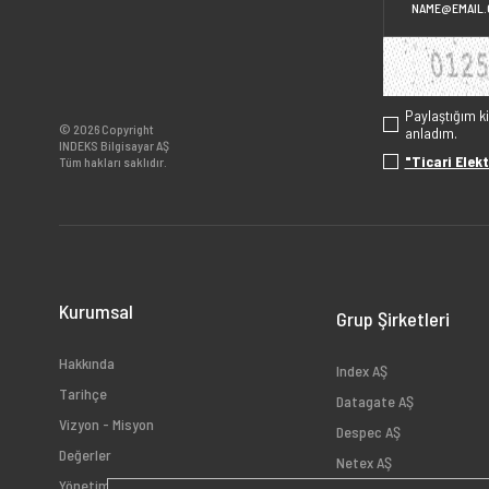
Paylaştığım k
© 2026 Copyright
anladım.
INDEKS Bilgisayar AŞ
"Ticari Elekt
Tüm hakları saklıdır.
Kurumsal
Grup Şirketleri
Hakkında
Index AŞ
Tarihçe
Datagate AŞ
Vizyon - Misyon
Despec AŞ
Değerler
Netex AŞ
Yönetim