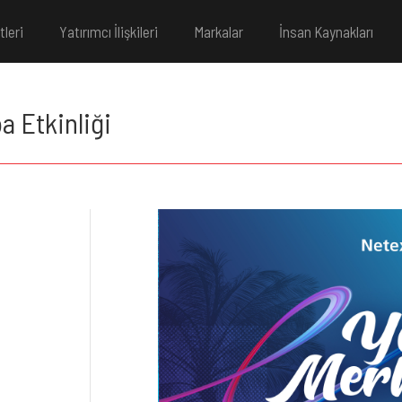
tleri
Yatırımcı İlişkileri
Markalar
İnsan Kaynakları
a Etkinliği