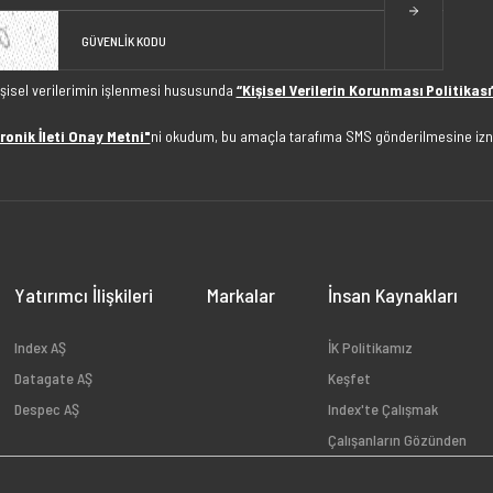
işisel verilerimin işlenmesi hususunda
“Kişisel Verilerin Korunması Politikası
ronik İleti Onay Metni"
ni okudum, bu amaçla tarafıma SMS gönderilmesine izn
Yatırımcı İlişkileri
Markalar
İnsan Kaynakları
Index AŞ
İK Politikamız
Datagate AŞ
Keşfet
Despec AŞ
Index'te Çalışmak
Çalışanların Gözünden
Açık Pozisyonlar