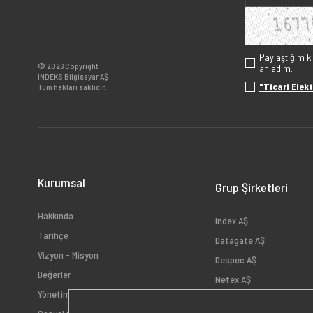
Paylaştığım k
© 2026 Copyright
anladım.
INDEKS Bilgisayar AŞ
"Ticari Elekt
Tüm hakları saklıdır.
Kurumsal
Grup Şirketleri
Hakkında
Index AŞ
Tarihçe
Datagate AŞ
Vizyon - Misyon
Despec AŞ
Değerler
Netex AŞ
Yönetim
HB Bilişim AŞ