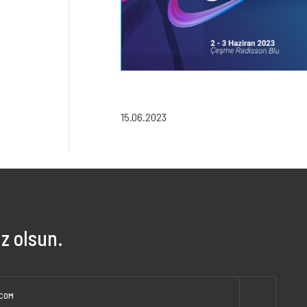
15.06.2023
z olsun.